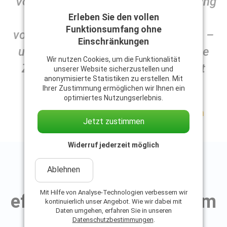
"Vor CoPlanner war die Budgetplanung
ein Kraftakt. Heute dauert ein
Erleben Sie den vollen
Funktionsumfang ohne
vollständiger Durchlauf nur Minuten –
Einschränkungen
und wir haben jederzeit verlässliche
Wir nutzen Cookies, um die Funktionalität
Zahlen. Die Akzeptanz im Haus ist
unserer Website sicherzustellen und
anonymisierte Statistiken zu erstellen. Mit
enorm gestiegen."
Ihrer Zustimmung ermöglichen wir Ihnen ein
optimiertes Nutzungserlebnis.
Norbert Kainc
Leitung Controlling beim Wiener Roten
Jetzt zustimmen
Kreuz
Widerruf jederzeit möglich
Success-Story zum Download
Ablehnen
Ein Best Practice für
Mit Hilfe von Analyse-Technologien verbessern wir
effizientes Controlling im
kontinuierlich unser Angebot. Wie wir dabei mit
Daten umgehen, erfahren Sie in unseren
Sozialwesen
Datenschutzbestimmungen
.