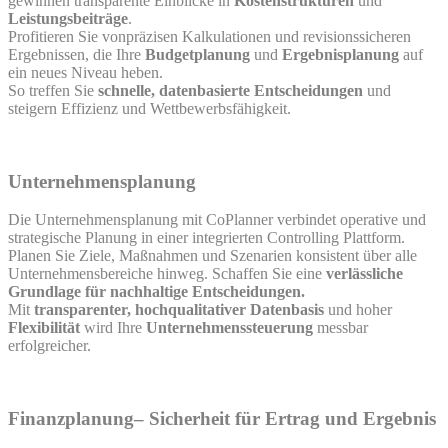
gewinnen transparente Einblicke in
Kostenstrukturen
und
Leistungsbeiträge
.
Profitieren Sie vonpräzisen Kalkulationen und revisionssicheren
Ergebnissen, die Ihre
Budgetplanung
und
Ergebnisplanung
auf
ein neues Niveau heben.
So treffen Sie
schnelle, datenbasierte Entscheidungen
und
steigern Effizienz und Wettbewerbsfähigkeit.
Unternehmensplanung
Die Unternehmensplanung mit CoPlanner verbindet operative und
strategische Planung in einer integrierten Controlling Plattform.
Planen Sie Ziele, Maßnahmen und Szenarien konsistent über alle
Unternehmensbereiche hinweg. Schaffen Sie eine
verlässliche
Grundlage für nachhaltige Entscheidungen.
Mit
transparenter, hochqualitativer Datenbasis
und hoher
Flexibilität
wird Ihre
Unternehmenssteuerung
messbar
erfolgreicher.
Finanzplanung– Sicherheit für Ertrag und Ergebnis