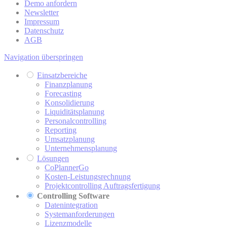
Demo anfordern
Newsletter
Impressum
Datenschutz
AGB
Navigation überspringen
Einsatzbereiche
Finanzplanung
Forecasting
Konsolidierung
Liquiditätsplanung
Personalcontrolling
Reporting
Umsatzplanung
Unternehmensplanung
Lösungen
CoPlannerGo
Kosten-Leistungsrechnung
Projektcontrolling Auftragsfertigung
Controlling Software
Datenintegration
Systemanforderungen
Lizenzmodelle