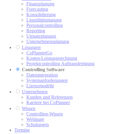
Finanzplanung
Forecasting
Konsolidierung
Liquiditätsplanung
Personalcontrolling
Reporting
Umsatzplanung
Unternehmensplanung
Lösungen
CoPlannerGo
Kosten-Leistungsrechnung
Projektcontrolling Auftragsfertigung
Controlling Software
Datenintegration
Systemanforderungen
Lizenzmodelle
Unternehmen
Kunden und Referenzen
Karriere bei CoPlanner
Wissen
Controlling-Wissen
Webinare
Schulungen
Termine