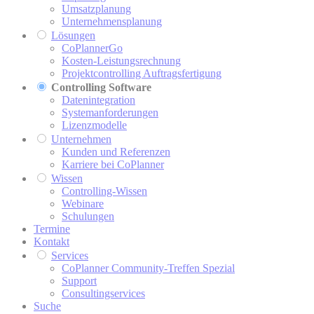
Umsatzplanung
Unternehmensplanung
Lösungen
CoPlannerGo
Kosten-Leistungsrechnung
Projektcontrolling Auftragsfertigung
Controlling Software
Datenintegration
Systemanforderungen
Lizenzmodelle
Unternehmen
Kunden und Referenzen
Karriere bei CoPlanner
Wissen
Controlling-Wissen
Webinare
Schulungen
Termine
Kontakt
Services
CoPlanner Community-Treffen Spezial
Support
Consultingservices
Suche