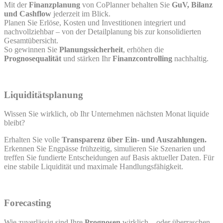
Mit der
Finanzplanung
von CoPlanner behalten Sie
GuV, Bilanz
und Cashflow
jederzeit im Blick.
Planen Sie Erlöse, Kosten und Investitionen integriert und
nachvollziehbar – von der Detailplanung bis zur konsolidierten
Gesamtübersicht.
So gewinnen Sie
Planungssicherheit
, erhöhen die
Prognosequalität
und stärken Ihr
Finanzcontrolling
nachhaltig.
Liquiditätsplanung
Wissen Sie wirklich, ob Ihr Unternehmen nächsten Monat liquide
bleibt?
Erhalten Sie volle
Transparenz über Ein- und Auszahlungen.
Erkennen Sie Engpässe frühzeitig, simulieren Sie Szenarien und
treffen Sie fundierte Entscheidungen auf Basis aktueller Daten. Für
eine stabile Liquidität und maximale Handlungsfähigkeit.
Forecasting
Wie zuverlässig sind Ihre
Prognosen
wirklich – oder überraschen