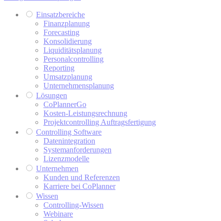
Einsatzbereiche
Finanzplanung
Forecasting
Konsolidierung
Liquiditätsplanung
Personalcontrolling
Reporting
Umsatzplanung
Unternehmensplanung
Lösungen
CoPlannerGo
Kosten-Leistungsrechnung
Projektcontrolling Auftragsfertigung
Controlling Software
Datenintegration
Systemanforderungen
Lizenzmodelle
Unternehmen
Kunden und Referenzen
Karriere bei CoPlanner
Wissen
Controlling-Wissen
Webinare