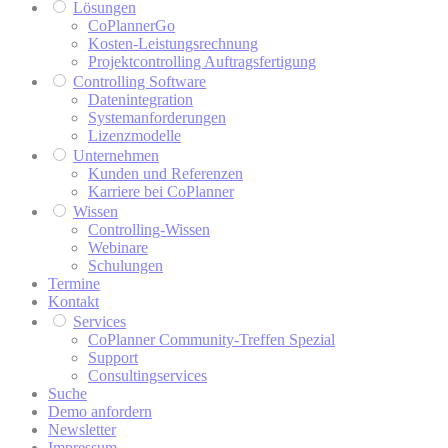
Lösungen
CoPlannerGo
Kosten-Leistungsrechnung
Projektcontrolling Auftragsfertigung
Controlling Software
Datenintegration
Systemanforderungen
Lizenzmodelle
Unternehmen
Kunden und Referenzen
Karriere bei CoPlanner
Wissen
Controlling-Wissen
Webinare
Schulungen
Termine
Kontakt
Services
CoPlanner Community-Treffen Spezial
Support
Consultingservices
Suche
Demo anfordern
Newsletter
Impressum