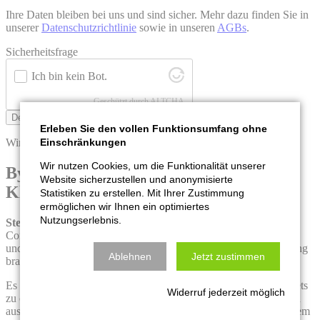
Ihre Daten bleiben bei uns und sind sicher. Mehr dazu finden Sie in
unserer
Datenschutzrichtlinie
sowie in unseren
AGBs
.
Sicherheitsfrage
Ich bin kein Bot.
Geschützt durch
ALTCHA
Demo anfordern
Erleben Sie den vollen Funktionsumfang ohne
Einschränkungen
Wir rechnen mit Allem, nur nicht mit Zufall
Wir nutzen Cookies, um die Funktionalität unserer
Bye bye Komplexität, hallo Effizienz &
Website sicherzustellen und anonymisierte
Klarheit
Statistiken zu erstellen. Mit Ihrer Zustimmung
ermöglichen wir Ihnen ein optimiertes
Nutzungserlebnis.
Stellen Sie sich bitte Folgendes vor:
Sie können komplexe
Controlling-Prozesse
mit nur wenigen Klicks automatisieren
–
und Sie haben endlich die
Klarheit
, die Sie für Ihre Finanzplanung
Ablehnen
Jetzt zustimmen
brauchen.
Es ist Montagmorgen. Statt wie gewohnt stundenlang Excel-Sheets
Widerruf jederzeit möglich
zu öffnen, Zahlen manuell abzugleichen und auf Rückmeldungen
aus den Fachabteilungen zu warten, starten Sie Ihren Tag mit einem