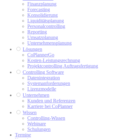
Finanzplanung
Forecasting
Konsolidierung
Liquiditätsplanung
Personalcontrolling
Reporting
Umsatzplanung
Unternehmensplanung
Lösungen
CoPlannerGo
Kosten-Leistungsrechnung
Projektcontrolling Auftragsfertigung
Controlling Software
Datenintegration
Systemanforderungen
Lizenzmodelle
Unternehmen
Kunden und Referenzen
Karriere bei CoPlanner
Wissen
Controlling-Wissen
Webinare
Schulungen
Termine