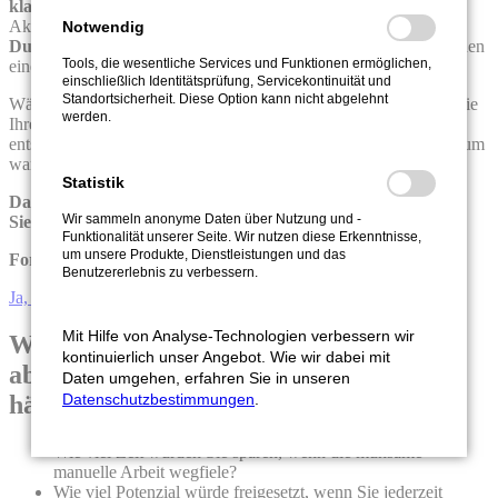
klaren Dashboard
. Ein einziger Blick – und Sie sehen alles:
Aktuelle Ist-Zahlen, Forecasts, Abweichungen, Chancen.
Kein
Notwendig
Durcheinander mehr, keine Unsicherheiten.
Ihre Daten sprechen
Tools, die wesentliche Services und Funktionen ermöglichen,
eine klare Sprache – und Sie verstehen sie sofort.
einschließlich Identitätsprüfung, Servicekontinuität und
Standortsicherheit. Diese Option kann nicht abgelehnt
Während andere noch mühsam ihre Reports vorbereiten, haben Sie
werden.
Ihre Strategie längst geschärft. Sie erkennen Risiken, bevor sie
entstehen. Sie sehen, wo Spielraum ist, wo es brennt, wo Wachstum
wartet...
Statistik
Das ist nicht Zukunftsmusik – das ist CoPlanner.
Wir sammeln anonyme Daten über Nutzung und -
Sie müssen uns das nicht glauben – Sehen Sie einfach selbst.
Funktionalität unserer Seite. Wir nutzen diese Erkenntnisse,
um unsere Produkte, Dienstleistungen und das
Fordern Sie Ihre Demo an. Jetzt.
Benutzererlebnis zu verbessern.
Ja, das will ich
Mit Hilfe von Analyse-Technologien verbessern wir
Was wäre, wenn Sie schon morgen
kontinuierlich unser Angebot. Wie wir dabei mit
absolute Klarheit über Ihre Finanzlage
Daten umgehen, erfahren Sie in unseren
Datenschutzbestimmungen
.
hätten?
Wie viel Zeit würden Sie sparen, wenn die mühsame
manuelle Arbeit wegfiele?
Wie viel Potenzial würde freigesetzt, wenn Sie jederzeit