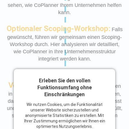
sehen, wie CoPlanner Ihrem Unternehmen helfen
kann.
Optionaler Scoping-Workshop:
Falls
gewünscht, führen wir gemeinsam einen Scoping-
Workshop durch. Hier analysieren wir detailliert,
wie CoPlanner in Ihre Unternehmensstruktur
integriert werden kann.
Entscheidung und
Erleben Sie den vollen
Vertragsabschluss:
Nachdem wir Ihnen
Funktionsumfang ohne
in der Demo und dem Workshop zeigen konnten,
Einschränkungen
dass CoPlanner perfekt in Ihr Unternehmen passt
Wir nutzen Cookies, um die Funktionalität
und alle Ihre Anforderungen kompromisslos erfüllt,
unserer Website sicherzustellen und
steht einem erfolgreichen Start nichts mehr im
anonymisierte Statistiken zu erstellen. Mit
Ihrer Zustimmung ermöglichen wir Ihnen ein
Wege.
optimiertes Nutzungserlebnis.