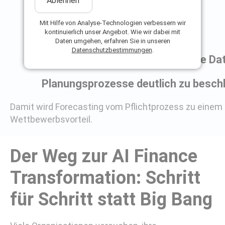
Ablehnen
Risiken früher zu erkennen
Mit Hilfe von Analyse-Technologien verbessern wir
kontinuierlich unser Angebot. Wie wir dabei mit
Chancen schneller zu nutzen
Daten umgehen, erfahren Sie in unseren
Datenschutzbestimmungen
.
Entscheidungen auf belastbarere Da
Planungsprozesse deutlich zu besch
Damit wird Forecasting vom Pflichtprozess zu einem
Wettbewerbsvorteil.
Der Weg zur AI Finance
Transformation: Schritt
für Schritt statt Big Bang