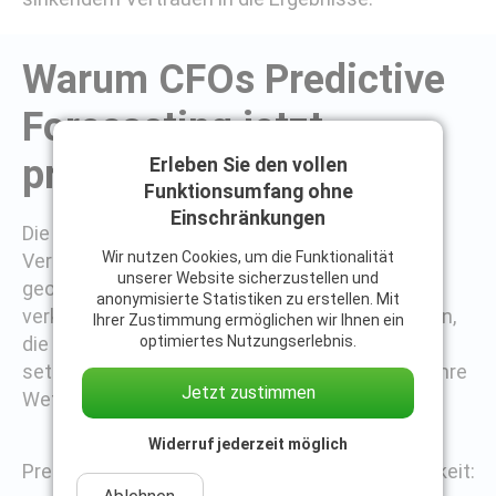
Warum CFOs Predictive
Forecasting jetzt
priorisieren sollten
Erleben Sie den vollen
Funktionsumfang ohne
Einschränkungen
Die Geschwindigkeit wirtschaftlicher
Wir nutzen Cookies, um die Funktionalität
Veränderungen nimmt weiter zu – sei es durch
unserer Website sicherzustellen und
geopolitische Risiken, volatile Märkte oder sich
anonymisierte Statistiken zu erstellen. Mit
verkürzende Produktlebenszyklen. Unternehmen,
Ihrer Zustimmung ermöglichen wir Ihnen ein
optimiertes Nutzungserlebnis.
die weiterhin auf statische Planungsprozesse
setzen, reagieren zwangsläufig langsamer als ihre
Jetzt zustimmen
Wettbewerber.
Widerruf jederzeit möglich
Predictive Forecasting bietet CFOs die Möglichkeit: